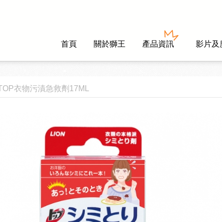
首頁
關於獅王
產品資訊
影片及
TOP衣物污漬急救劑17ML