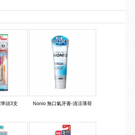
標準頭3支
Nonio 無口氣牙膏-清涼薄荷