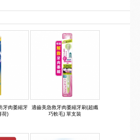
 預防牙肉萎縮牙
適齒美急救牙肉萎縮牙刷(超纖
薄荷)
巧軟毛) 單支裝