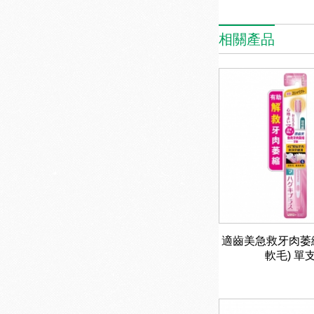
相關產品
適齒美急救牙肉萎
軟毛) 單