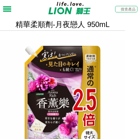
精華柔順劑-月夜戀人 950mL