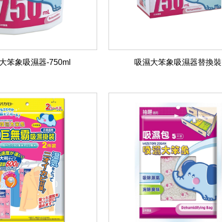
大笨象吸濕器-750ml
吸濕大笨象吸濕器替換裝