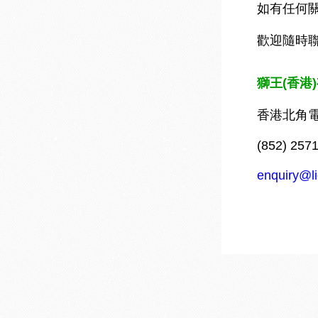
如有任何
歡迎隨時
獅王
(
香港
)
香港北角電
(852) 257
enquiry@l