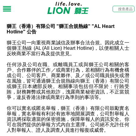
獅王（香港）有限公司 "獅王合規熱線" "AL Heart
Hotline" 公告
獅王公司一向重視商業誠信及辦事合法合規。因此成立一
個獅王熱線
(AL (All Lion) Heart Hotline)
，以便相關人士
反映商業不當行為及提供意見。
任何涉及公司在職、或離職員工或與獅王公司相關的客
戶、合作夥伴的工作／或商業行為，若相關行為有機會構
成公司、公司客戶、商業夥伴、及／或公司職員損失或潛
在風險，皆可通過獅王合規熱線向獅王（香港）有限公司
或獅王日本總部反映。相關事項包括但不限於：行賄受
賄，財務舞弊或其他欺詐，洩露商業秘密資訊，不正當競
爭，違反香港法律或商業行為準則的事項等。
你可以實名或匿名舉報，獅王（香港）有限公司鼓勵實名
舉報，實名舉報有利於有效率地開展調查，公司對舉報人
資訊將採取適當的保密措施，保障舉報人的資訊安全。你
可在我們提供的舉報方式內自主選擇。公司絕不允許任何
人對舉報人、證人及調查人員進行報復或威脅。