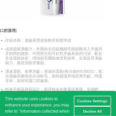
口腔護理
|
詳細名稱：適齒美聲波振動牙刷標準頭
成就超級潔齒力：外圍的尖頭超極細毛能細緻深入牙齒與
牙肉間的縫隙，中間部分則可針對牙齒表面的污漬。配合
音波震動技術，增強刷毛擺動速度和頻率，全面提昇潔齒
能力、徹底清除牙菌膜。
適速震動、按摩牙齦：適速的震動(每分鐘約9,000次)，配
合適齒美獨有的尖頭軟毛，能持續溫和地按摩牙齦，呵護
牙肉，加倍呵護口腔健康。
輕身手柄及靜音設計：刷牙時令你更靈活掌握，倍感輕
盈。靜音設計，能減低噪音。
This website uses cookies to
Cookies Settings
enhance your experience. you may
refer to "Information collected when
Decline All