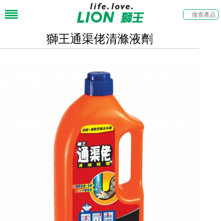
獅王通渠佬清滌液劑