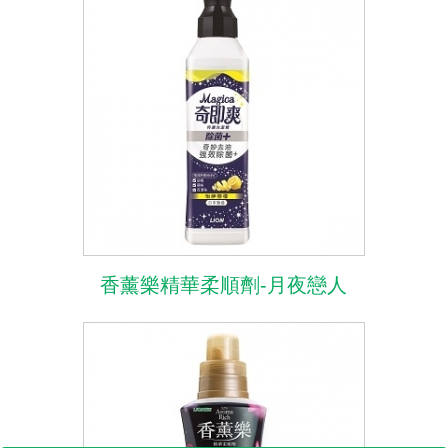
香薰樂精華柔順劑-月夜戀人