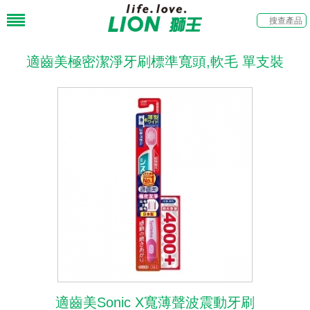
適齒美極密潔淨牙刷標準寬頭,軟毛 單支裝
適齒美Sonic X寬薄聲波震動牙刷