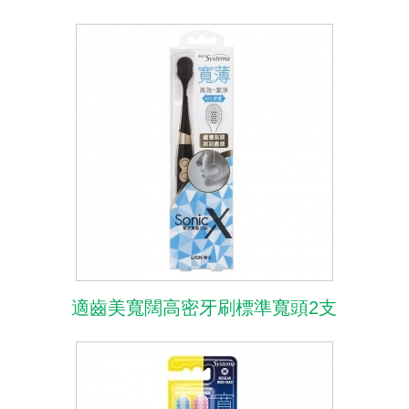
適齒美寬闊高密牙刷標準寬頭2支