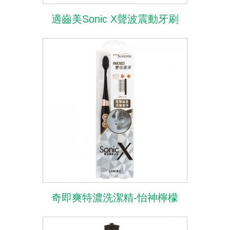
適齒美Sonic X聲波震動牙刷
奇即爽特濃洗潔精-怡神檸檬